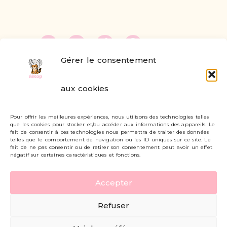
Gérer le consentement
FAQ
aux cookies
Formulaire de contact
Pour offrir les meilleures expériences, nous utilisons des technologies telles
Livraisons et retours
que les cookies pour stocker et/ou accéder aux informations des appareils. Le
fait de consentir à ces technologies nous permettra de traiter des données
Mon compte
telles que le comportement de navigation ou les ID uniques sur ce site. Le
fait de ne pas consentir ou de retirer son consentement peut avoir un effet
négatif sur certaines caractéristiques et fonctions.
Carte cadeau
Accepter
Politique de confidentialité
Refuser
Mentions légales - CGV