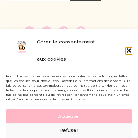
Gérer le consentement
FAQ
aux cookies
Formulaire de contact
Pour offrir les meilleures expériences, nous utilisons des technologies telles
Livraisons et retours
que les cookies pour stocker et/ou accéder aux informations des appareils. Le
fait de consentir à ces technologies nous permettra de traiter des données
Mon compte
telles que le comportement de navigation ou les ID uniques sur ce site. Le
fait de ne pas consentir ou de retirer son consentement peut avoir un effet
négatif sur certaines caractéristiques et fonctions.
Carte cadeau
Accepter
Politique de confidentialité
Refuser
Mentions légales - CGV