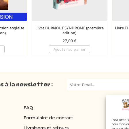
rsion anglaise
Livre BURNOUT SYNDROME (première
Livre T
ion)
édition)
27,00
€
Ajouter au panier
 à la newsletter :
FAQ
Formulaire de contact
Pour offrir 
pour stocker
Livraisons et retours
technologie