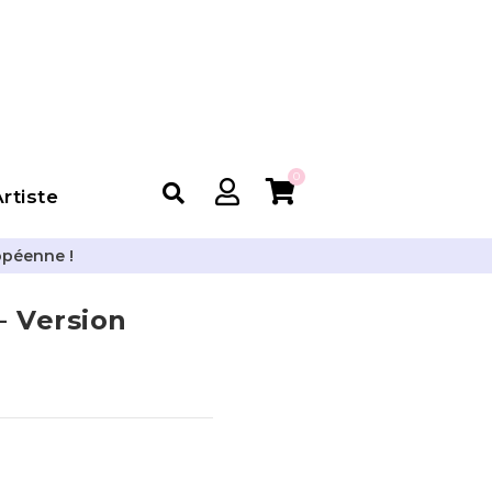
0
rtiste
opéenne !
 Version