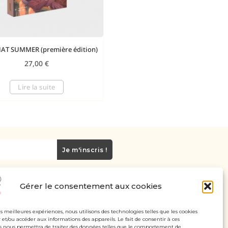
HAT SUMMER (première édition)
27,00
€
Lire la suite
Je m'inscris !
Gérer le consentement aux cookies
Carte cadeau
Politique de confidentialité
les meilleures expériences, nous utilisons des technologies telles que les cookies
 et/ou accéder aux informations des appareils. Le fait de consentir à ces
Mentions légales - CGV
s nous permettra de traiter des données telles que le comportement de