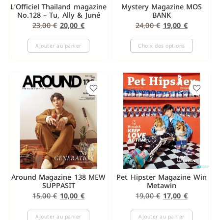
L’Officiel Thailand magazine
Mystery Magazine MOS
No.128 – Tu, Ally & Juné
BANK
23,00
€
20,00
€
24,00
€
19,00
€
Ajouter au panier
Choix des options
Around Magazine 138 MEW
Pet Hipster Magazine Win
SUPPASIT
Metawin
15,00
€
10,00
€
19,00
€
17,00
€
Ajouter au panier
Ajouter au panier