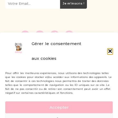
Je m'inscris !
Gérer le consentement
FAQ
aux cookies
Formulaire de contact
Pour offrir les meilleures expériences, nous utilisons des technologies telles
Livraisons et retours
que les cookies pour stocker et/ou accéder aux informations des appareils. Le
fait de consentir à ces technologies nous permettra de traiter des données
Mon compte
telles que le comportement de navigation ou les ID uniques sur ce site. Le
fait de ne pas consentir ou de retirer son consentement peut avoir un effet
négatif sur certaines caractéristiques et fonctions.
Carte cadeau
Accepter
Politique de confidentialité