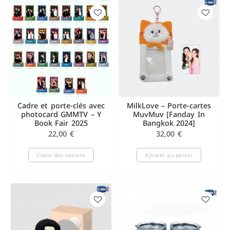
Cadre et porte-clés avec
MilkLove – Porte-cartes
photocard GMMTV – Y
MuvMuv [Fanday In
Book Fair 2025
Bangkok 2024]
22,00
€
32,00
€
Choix des options
Ajouter au panier