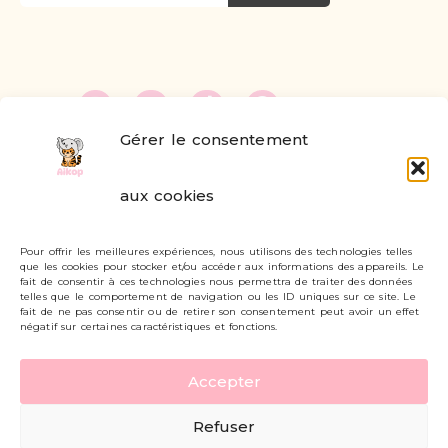
Gérer le consentement
FAQ
aux cookies
Formulaire de contact
Pour offrir les meilleures expériences, nous utilisons des technologies telles
Livraisons et retours
que les cookies pour stocker et/ou accéder aux informations des appareils. Le
fait de consentir à ces technologies nous permettra de traiter des données
Mon compte
telles que le comportement de navigation ou les ID uniques sur ce site. Le
fait de ne pas consentir ou de retirer son consentement peut avoir un effet
négatif sur certaines caractéristiques et fonctions.
Carte cadeau
Accepter
Politique de confidentialité
Refuser
Mentions légales - CGV