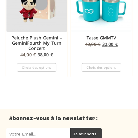
Peluche Plush Gemini –
Tasse GMMTV
GeminiFourth My Turn
42,00
€
32,00
€
Concert
44,00
€
38,00
€
Choix des options
Choix des options
Abonnez-vous à la newsletter :
Je m'inscris !