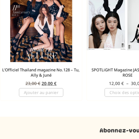
L’Officiel Thailand magazine No.128 – Tu,
SPOTLiGHT Magazine JA
Ally & Juné
ROSE
23,00
€
20,00
€
12,00
€
–
30,
Ajouter au panier
Choix des opt
Abonnez-vous