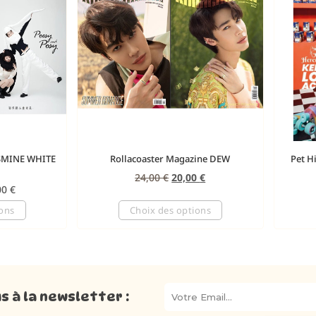
SMINE WHITE
Rollacoaster Magazine DEW
Pet H
24,00
€
20,00
€
00
€
ions
Choix des options
 à la newsletter :