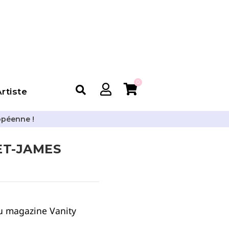
0
rtiste
opéenne !
ET-JAMES
u magazine Vanity