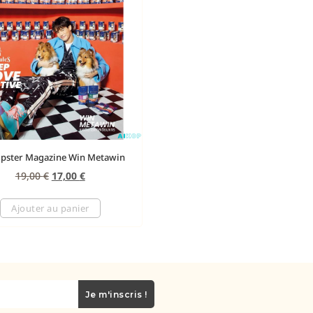
ipster Magazine Win Metawin
19,00
€
17,00
€
Ajouter au panier
Je m'inscris !