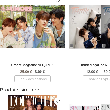
Umore Magazine NET-JAMES
Think Magazine NE
25,00
€
13,00
€
12,00
€
–
39,
Choix des options
Choix des opt
Produits similaires