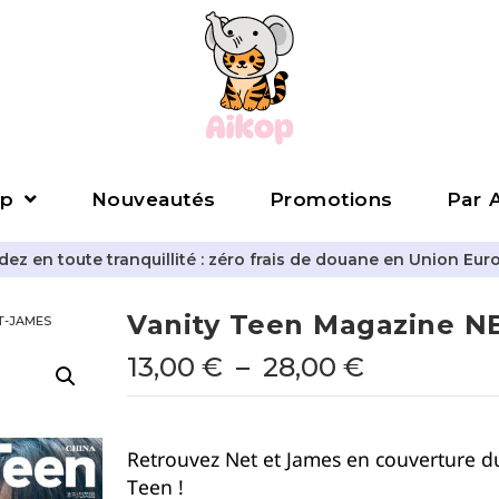
p
Nouveautés
Promotions
Par A
z en toute tranquillité : zéro frais de douane en Union Eur
Vanity Teen Magazine N
ET-JAMES
13,00
€
–
28,00
€
Retrouvez Net et James en couverture d
Teen !