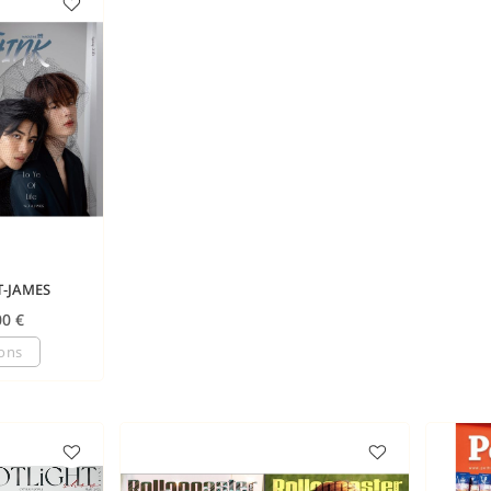
T-JAMES
00
€
ions