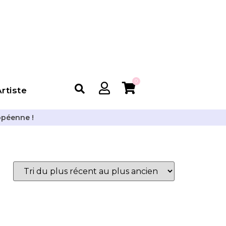
0
rtiste
opéenne !