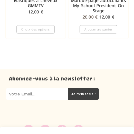
Élastiques à cheveux
Marque-page autocollants
GMMTV
My School President On
Stage
12,00
€
20,00
€
12,00
€
Choix des options
Ajouter au panier
Abonnez-vous à la newsletter :
Je m'inscris !