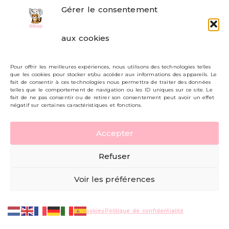
Gérer le consentement
FAQ
aux cookies
Formulaire de contact
Pour offrir les meilleures expériences, nous utilisons des technologies telles
Livraisons et retours
que les cookies pour stocker et/ou accéder aux informations des appareils. Le
fait de consentir à ces technologies nous permettra de traiter des données
Mon compte
telles que le comportement de navigation ou les ID uniques sur ce site. Le
fait de ne pas consentir ou de retirer son consentement peut avoir un effet
négatif sur certaines caractéristiques et fonctions.
Carte cadeau
Accepter
Politique de confidentialité
Refuser
Mentions légales - CGV
Voir les préférences
© AIKOP 2026, tous droits réservés.
Politique de cookies
Politique de confidentialité