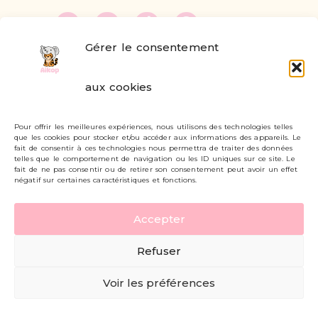
Gérer le consentement
FAQ
aux cookies
Formulaire de contact
Pour offrir les meilleures expériences, nous utilisons des technologies telles
Livraisons et retours
que les cookies pour stocker et/ou accéder aux informations des appareils. Le
fait de consentir à ces technologies nous permettra de traiter des données
Mon compte
telles que le comportement de navigation ou les ID uniques sur ce site. Le
fait de ne pas consentir ou de retirer son consentement peut avoir un effet
négatif sur certaines caractéristiques et fonctions.
Carte cadeau
Accepter
Politique de confidentialité
Refuser
Mentions légales - CGV
Voir les préférences