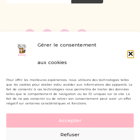
Gérer le consentement
FAQ
aux cookies
Formulaire de contact
Pour offrir les meilleures expériences, nous utilisons des technologies telles
Livraisons et retours
que les cookies pour stocker et/ou accéder aux informations des appareils. Le
fait de consentir à ces technologies nous permettra de traiter des données
Mon compte
telles que le comportement de navigation ou les ID uniques sur ce site. Le
fait de ne pas consentir ou de retirer son consentement peut avoir un effet
négatif sur certaines caractéristiques et fonctions.
Carte cadeau
Accepter
Politique de confidentialité
Refuser
Mentions légales - CGV