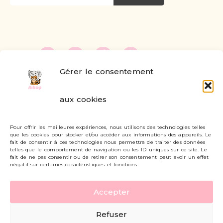
Gérer le consentement
FAQ
aux cookies
Formulaire de contact
Pour offrir les meilleures expériences, nous utilisons des technologies telles
Livraisons et retours
que les cookies pour stocker et/ou accéder aux informations des appareils. Le
fait de consentir à ces technologies nous permettra de traiter des données
Mon compte
telles que le comportement de navigation ou les ID uniques sur ce site. Le
fait de ne pas consentir ou de retirer son consentement peut avoir un effet
négatif sur certaines caractéristiques et fonctions.
Carte cadeau
Accepter
Politique de confidentialité
Refuser
Mentions légales - CGV