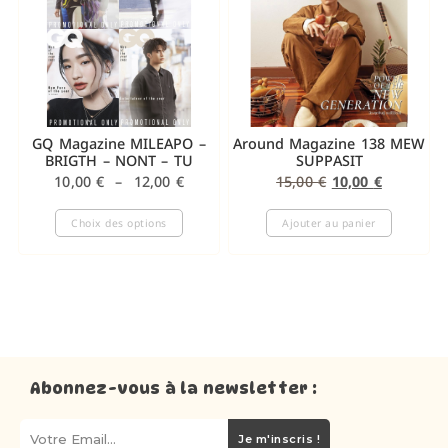
GQ Magazine MILEAPO –
Around Magazine 138 MEW
BRIGTH – NONT – TU
SUPPASIT
10,00
€
–
12,00
€
15,00
€
10,00
€
Choix des options
Ajouter au panier
Abonnez-vous à la newsletter :
Je m'inscris !