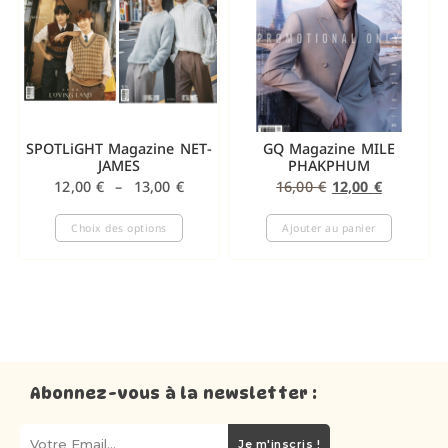
SPOTLiGHT Magazine NET-
GQ Magazine MILE
JAMES
PHAKPHUM
12,00
€
–
13,00
€
16,00
€
12,00
€
Choix des options
Ajouter au panier
Abonnez-vous à la newsletter :
Je m'inscris !