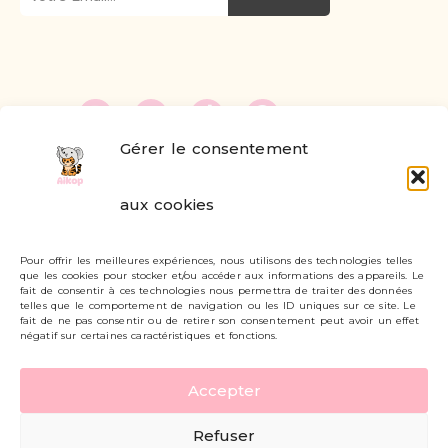
Gérer le consentement
FAQ
aux cookies
Formulaire de contact
Pour offrir les meilleures expériences, nous utilisons des technologies telles
Livraisons et retours
que les cookies pour stocker et/ou accéder aux informations des appareils. Le
fait de consentir à ces technologies nous permettra de traiter des données
Mon compte
telles que le comportement de navigation ou les ID uniques sur ce site. Le
fait de ne pas consentir ou de retirer son consentement peut avoir un effet
négatif sur certaines caractéristiques et fonctions.
Carte cadeau
Accepter
Politique de confidentialité
Refuser
Mentions légales - CGV