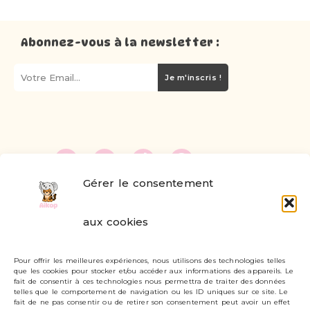
Abonnez-vous à la newsletter :
Je m'inscris !
Gérer le consentement
FAQ
aux cookies
Formulaire de contact
Pour offrir les meilleures expériences, nous utilisons des technologies telles
Livraisons et retours
que les cookies pour stocker et/ou accéder aux informations des appareils. Le
fait de consentir à ces technologies nous permettra de traiter des données
Mon compte
telles que le comportement de navigation ou les ID uniques sur ce site. Le
fait de ne pas consentir ou de retirer son consentement peut avoir un effet