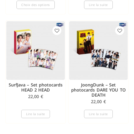
Choix des options
Lire la suite
SurfJava – Set photocards
JoongDunk – Set
HEAD 2 HEAD
photocards DARE YOU TO
DEATH
22,00
€
22,00
€
Lire la suite
Lire la suite