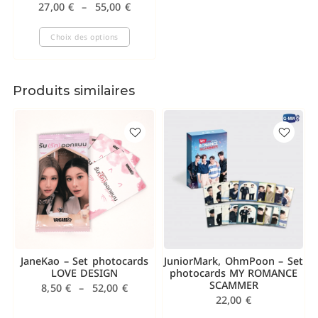
27,00
€
–
55,00
€
Choix des options
Produits similaires
JaneKao – Set photocards
JuniorMark, OhmPoon – Set
LOVE DESIGN
photocards MY ROMANCE
SCAMMER
8,50
€
–
52,00
€
22,00
€