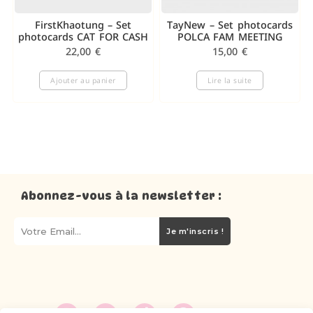
FirstKhaotung – Set
TayNew – Set photocards
photocards CAT FOR CASH
POLCA FAM MEETING
22,00
€
15,00
€
Ajouter au panier
Lire la suite
Abonnez-vous à la newsletter :
Je m'inscris !