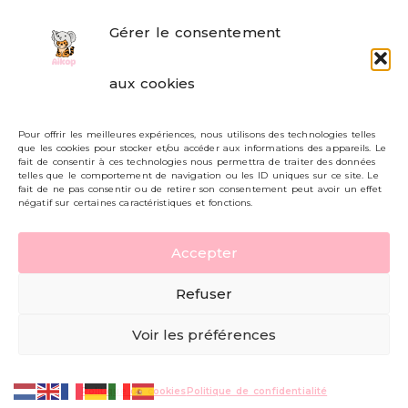
Gérer le consentement
FAQ
aux cookies
Formulaire de contact
Pour offrir les meilleures expériences, nous utilisons des technologies telles
Livraisons et retours
que les cookies pour stocker et/ou accéder aux informations des appareils. Le
fait de consentir à ces technologies nous permettra de traiter des données
Mon compte
telles que le comportement de navigation ou les ID uniques sur ce site. Le
fait de ne pas consentir ou de retirer son consentement peut avoir un effet
négatif sur certaines caractéristiques et fonctions.
Carte cadeau
Accepter
Politique de confidentialité
Refuser
Mentions légales - CGV
Voir les préférences
© AIKOP 2026, tous droits réservés.
Politique de cookies
Politique de confidentialité