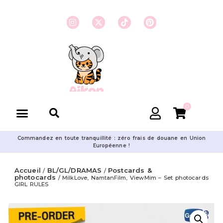
0
Commandez en toute tranquillité : zéro frais de douane en Union
Européenne !
Accueil
BL/GL/DRAMAS
Postcards &
/
/
photocards
/ MilkLove, NamtanFilm, ViewMim – Set photocards
GIRL RULES