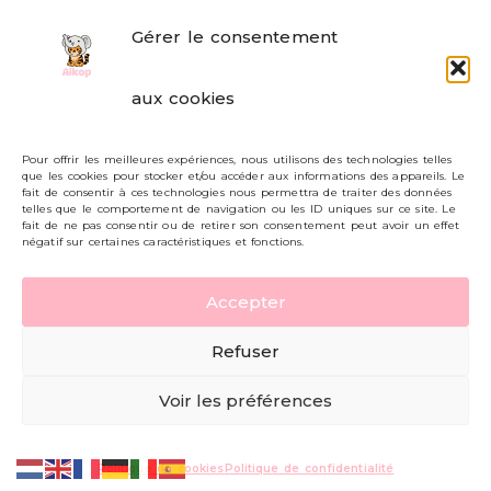
Gérer le consentement
FAQ
aux cookies
Formulaire de contact
Pour offrir les meilleures expériences, nous utilisons des technologies telles
Livraisons et retours
que les cookies pour stocker et/ou accéder aux informations des appareils. Le
fait de consentir à ces technologies nous permettra de traiter des données
Mon compte
telles que le comportement de navigation ou les ID uniques sur ce site. Le
fait de ne pas consentir ou de retirer son consentement peut avoir un effet
négatif sur certaines caractéristiques et fonctions.
Carte cadeau
Accepter
Politique de confidentialité
Refuser
Mentions légales - CGV
Voir les préférences
© AIKOP 2026, tous droits réservés.
Politique de cookies
Politique de confidentialité