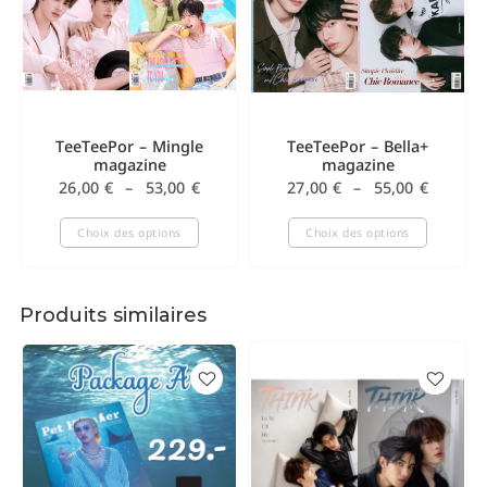
TeeTeePor – Mingle
TeeTeePor – Bella+
magazine
magazine
26,00
€
–
53,00
€
27,00
€
–
55,00
€
Choix des options
Choix des options
Produits similaires