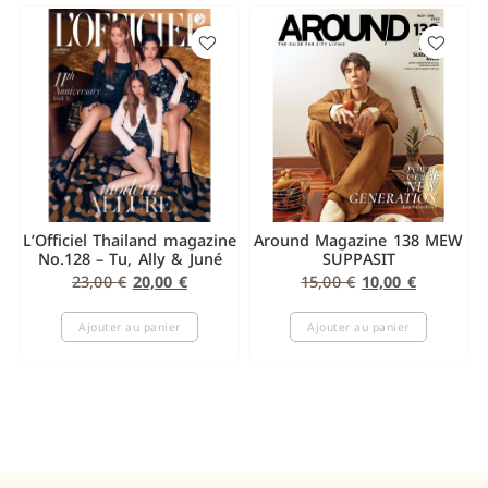
L’Officiel Thailand magazine
Around Magazine 138 MEW
No.128 – Tu, Ally & Juné
SUPPASIT
23,00
€
20,00
€
15,00
€
10,00
€
Ajouter au panier
Ajouter au panier