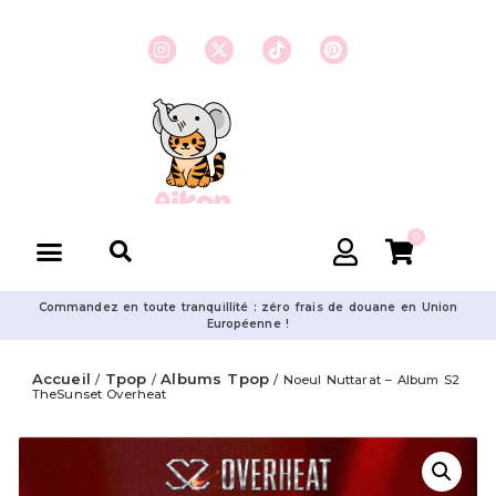
0
Commandez en toute tranquillité : zéro frais de douane en Union
Européenne !
Accueil
Tpop
Albums Tpop
/
/
/ Noeul Nuttarat – Album S2
TheSunset Overheat