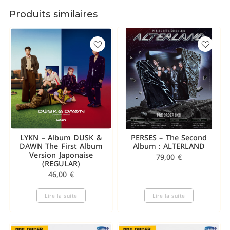
Produits similaires
LYKN – Album DUSK &
PERSES – The Second
DAWN The First Album
Album : ALTERLAND
Version Japonaise
79,00
€
(REGULAR)
46,00
€
Lire la suite
Lire la suite