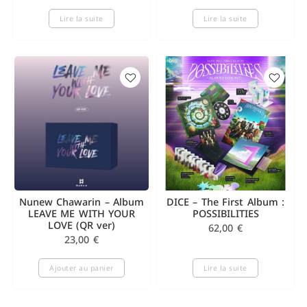
Lire la suite
Lire la suite
Nunew Chawarin – Album
DICE – The First Album :
LEAVE ME WITH YOUR
POSSIBILITIES
LOVE (QR ver)
62,00
€
23,00
€
Ajouter au panier
Lire la suite