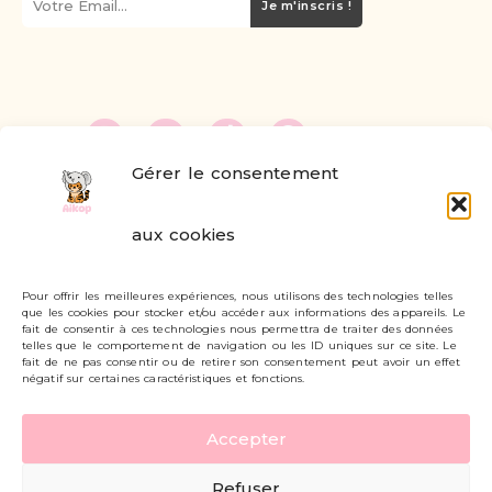
Je m'inscris !
Gérer le consentement
FAQ
aux cookies
Formulaire de contact
Pour offrir les meilleures expériences, nous utilisons des technologies telles
Livraisons et retours
que les cookies pour stocker et/ou accéder aux informations des appareils. Le
fait de consentir à ces technologies nous permettra de traiter des données
Mon compte
telles que le comportement de navigation ou les ID uniques sur ce site. Le
fait de ne pas consentir ou de retirer son consentement peut avoir un effet
négatif sur certaines caractéristiques et fonctions.
Carte cadeau
Accepter
Politique de confidentialité
Refuser