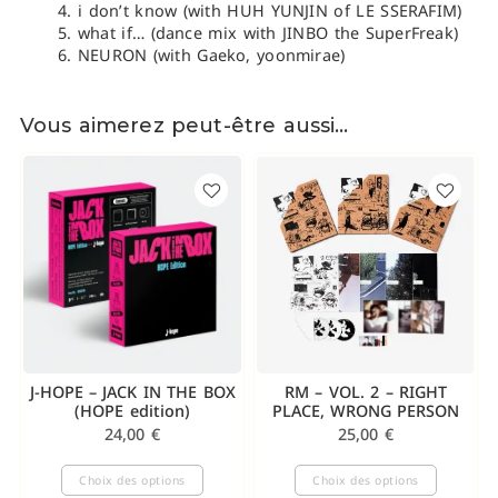
i don’t know (with HUH YUNJIN of LE SSERAFIM)
what if… (dance mix with JINBO the SuperFreak)
NEURON (with Gaeko, yoonmirae)
Vous aimerez peut-être aussi…
J-HOPE – JACK IN THE BOX
RM – VOL. 2 – RIGHT
(HOPE edition)
PLACE, WRONG PERSON
24,00
€
25,00
€
Choix des options
Choix des options