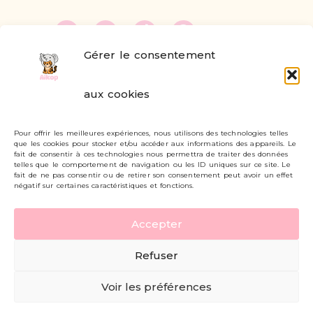
Gérer le consentement
FAQ
aux cookies
Formulaire de contact
Pour offrir les meilleures expériences, nous utilisons des technologies telles
Livraisons et retours
que les cookies pour stocker et/ou accéder aux informations des appareils. Le
fait de consentir à ces technologies nous permettra de traiter des données
Mon compte
telles que le comportement de navigation ou les ID uniques sur ce site. Le
fait de ne pas consentir ou de retirer son consentement peut avoir un effet
négatif sur certaines caractéristiques et fonctions.
Carte cadeau
Accepter
Politique de confidentialité
Refuser
Mentions légales - CGV
Voir les préférences