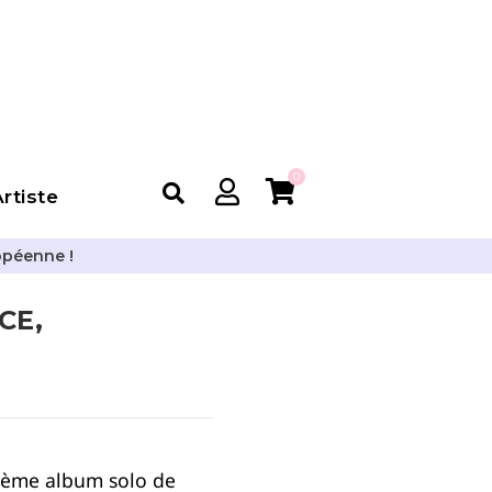
0
rtiste
opéenne !
CE,
ième album solo de