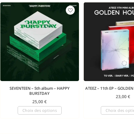
SEVENTEEN – 5th album – HAPPY
ATEEZ – 11th EP – GOLDE
BURSTDAY
23,00
€
25,00
€
Choix des options
Choix des opt