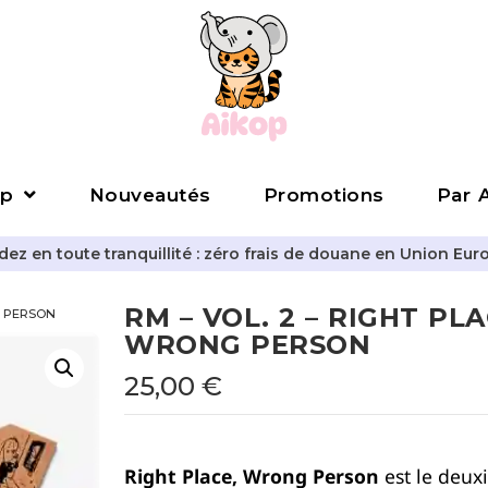
p
Nouveautés
Promotions
Par A
z en toute tranquillité : zéro frais de douane en Union Eur
RM – VOL. 2 – RIGHT PLA
G PERSON
WRONG PERSON
25,00
€
Right Place, Wrong Person
est le deux