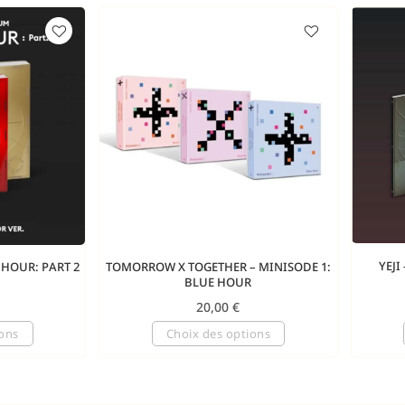
YEJI
N HOUR: PART 2
TOMORROW X TOGETHER – MINISODE 1:
BLUE HOUR
20,00
€
ions
Choix des options