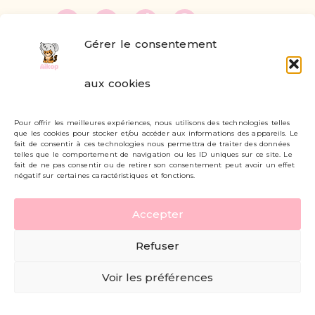
Gérer le consentement
FAQ
aux cookies
Formulaire de contact
Pour offrir les meilleures expériences, nous utilisons des technologies telles
Livraisons et retours
que les cookies pour stocker et/ou accéder aux informations des appareils. Le
fait de consentir à ces technologies nous permettra de traiter des données
Mon compte
telles que le comportement de navigation ou les ID uniques sur ce site. Le
fait de ne pas consentir ou de retirer son consentement peut avoir un effet
négatif sur certaines caractéristiques et fonctions.
Carte cadeau
Accepter
Politique de confidentialité
Refuser
Mentions légales - CGV
Voir les préférences