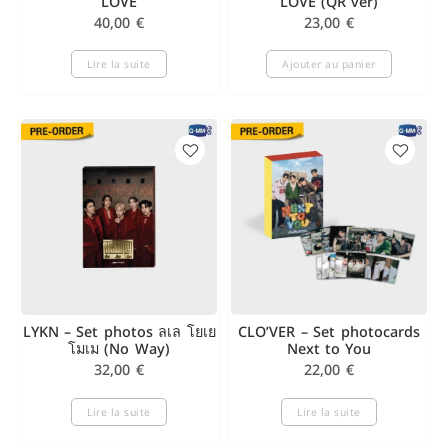
LOVE
LOVE (QR ver)
40,00
€
23,00
€
Lire la suite
Ajouter au panier
LYKN – Set photos ลเล โยเย
CLO’VER – Set photocards
โมเม (No Way)
Next to You
32,00
€
22,00
€
Lire la suite
Lire la suite