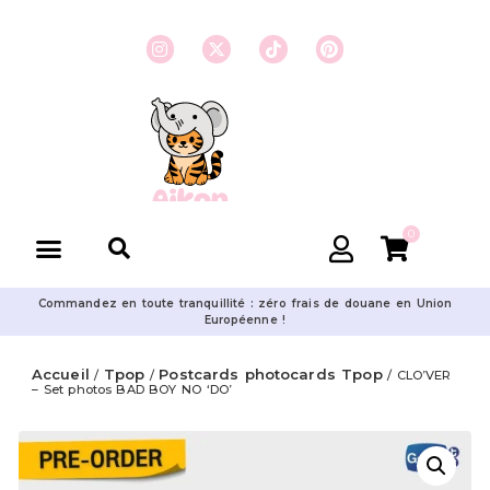
0
Commandez en toute tranquillité : zéro frais de douane en Union
Européenne !
Accueil
Tpop
Postcards photocards Tpop
/
/
/ CLO’VER
– Set photos BAD BOY NO ‘DO’