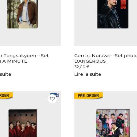
n Tangsakyuen – Set
Gemini Norawit – Set phot
s A MINUTE
DANGEROUS
32,00
€
 suite
Lire la suite