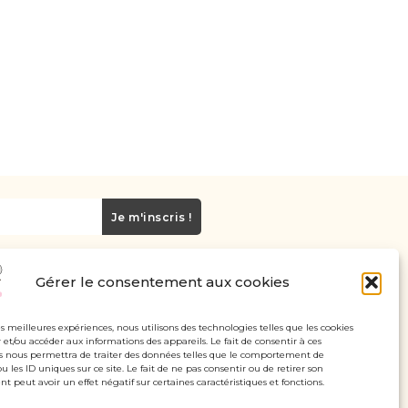
Je m'inscris !
Gérer le consentement aux cookies
Carte cadeau
Politique de confidentialité
les meilleures expériences, nous utilisons des technologies telles que les cookies
 et/ou accéder aux informations des appareils. Le fait de consentir à ces
Mentions légales - CGV
s nous permettra de traiter des données telles que le comportement de
u les ID uniques sur ce site. Le fait de ne pas consentir ou de retirer son
 peut avoir un effet négatif sur certaines caractéristiques et fonctions.