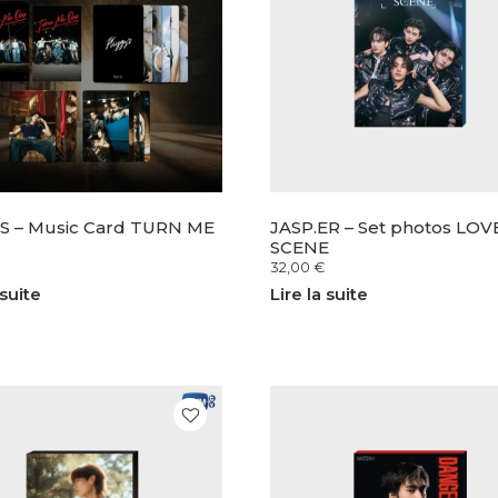
S – Music Card TURN ME
JASP.ER – Set photos LOV
SCENE
32,00
€
 suite
Lire la suite