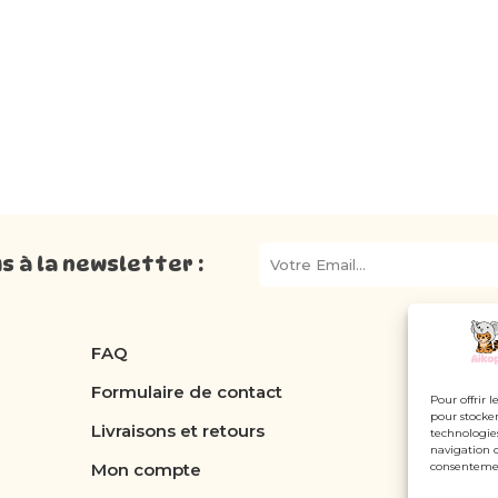
 à la newsletter :
FAQ
Formulaire de contact
Pour offrir 
pour stocker
Livraisons et retours
technologie
navigation o
consentement
Mon compte