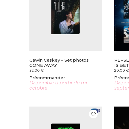
Gawin Caskey – Set photos
PERSE
GONE AWAY
IS BE
32,00
€
20,00
€
Précommander
Préc
Disponible à partir de mi-
Dispon
octobre
septe