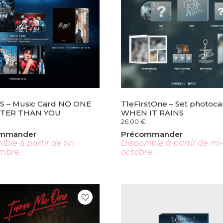
S – Music Card NO ONE
TleFirstOne – Set photoca
TTER THAN YOU
WHEN IT RAINS
26,00
€
ommander
Précommander
ible à partir de fin
Disponible à partir de mi
mbre
octobre