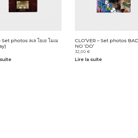
 Set photos ลเล โยเย โมเม
CLO’VER – Set photos BA
ay)
NO ‘DO’
32,00
€
 suite
Lire la suite