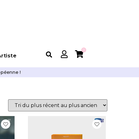
0
rtiste
opéenne !