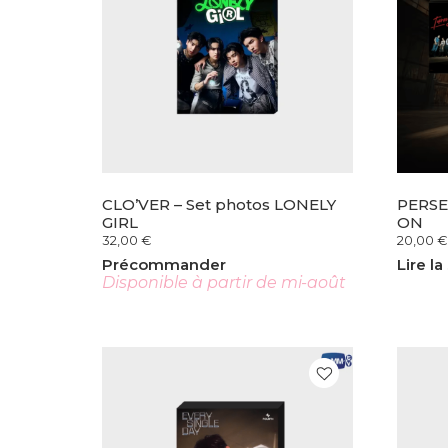
CLO’VER – Set photos LONELY
PERSE
GIRL
ON
32,00
€
20,00
€
Précommander
Lire la
Disponible à partir de mi-août