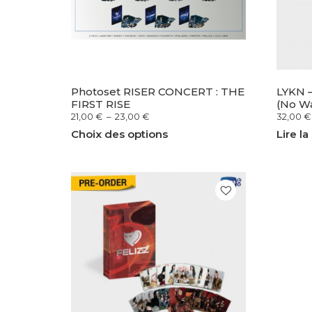
Photoset RISER CONCERT : THE
LYKN –
FIRST RISE
(No W
21,00
€
–
23,00
€
32,00
€
Choix des options
Lire la