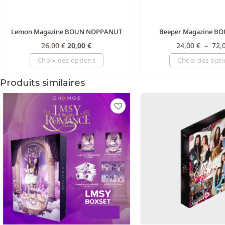
Lemon Magazine BOUN NOPPANUT
Beeper Magazine B
26,00
€
20,00
€
24,00
€
–
72,
Choix des options
Choix des opt
Produits similaires