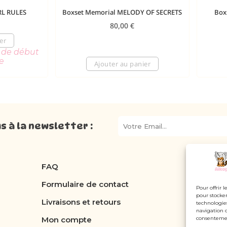
RL RULES
Boxset Memorial MELODY OF SECRETS
Box
80,00
€
er
r de début
e
Ajouter au panier
 à la newsletter :
FAQ
Formulaire de contact
Pour offrir 
pour stocker
Livraisons et retours
technologie
navigation o
consentement
Mon compte