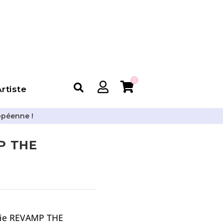
0
rtiste
opéenne !
P THE
rie REVAMP THE