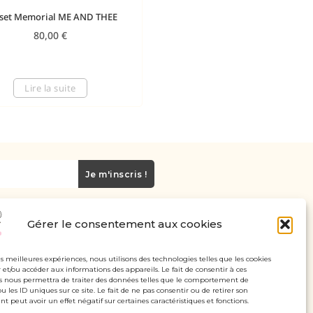
set Memorial ME AND THEE
80,00
€
Lire la suite
Je m'inscris !
Gérer le consentement aux cookies
Carte cadeau
Politique de confidentialité
les meilleures expériences, nous utilisons des technologies telles que les cookies
 et/ou accéder aux informations des appareils. Le fait de consentir à ces
Mentions légales - CGV
s nous permettra de traiter des données telles que le comportement de
u les ID uniques sur ce site. Le fait de ne pas consentir ou de retirer son
 peut avoir un effet négatif sur certaines caractéristiques et fonctions.