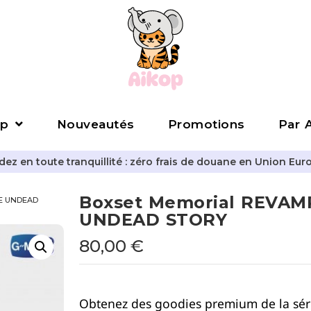
p
Nouveautés
Promotions
Par A
z en toute tranquillité : zéro frais de douane en Union Eur
Boxset Memorial REVAM
HE UNDEAD
UNDEAD STORY
80,00
€
Obtenez des goodies premium de la sé