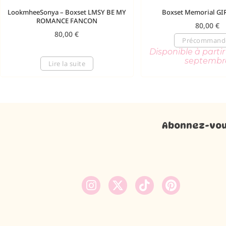
LookmheeSonya – Boxset LMSY BE MY
Boxset Memorial GI
ROMANCE FANCON
80,00
€
80,00
€
Précommand
Disponible à parti
septembr
Lire la suite
Abonnez-vous