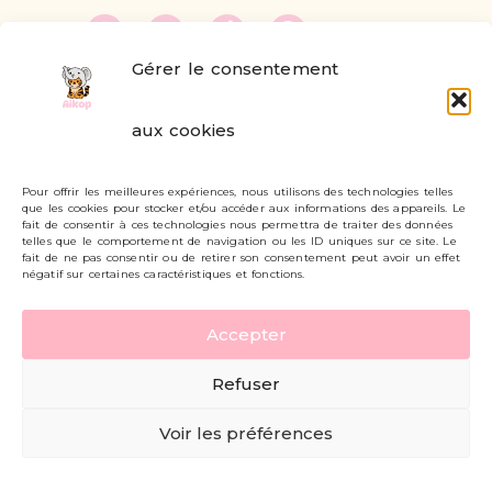
Gérer le consentement
FAQ
aux cookies
Formulaire de contact
Pour offrir les meilleures expériences, nous utilisons des technologies telles
Livraisons et retours
que les cookies pour stocker et/ou accéder aux informations des appareils. Le
fait de consentir à ces technologies nous permettra de traiter des données
Mon compte
telles que le comportement de navigation ou les ID uniques sur ce site. Le
fait de ne pas consentir ou de retirer son consentement peut avoir un effet
négatif sur certaines caractéristiques et fonctions.
Carte cadeau
Accepter
Politique de confidentialité
Refuser
Mentions légales - CGV
Voir les préférences