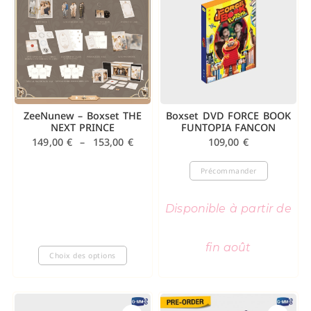
ZeeNunew – Boxset THE
Boxset DVD FORCE BOOK
NEXT PRINCE
FUNTOPIA FANCON
149,00
€
–
153,00
€
109,00
€
Précommander
Disponible à partir de
fin août
Choix des options