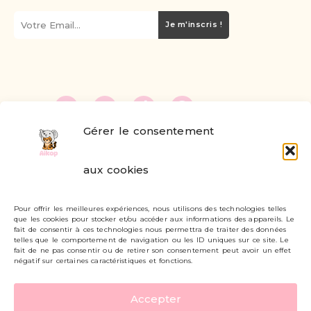
Je m'inscris !
Gérer le consentement
FAQ
aux cookies
Formulaire de contact
Pour offrir les meilleures expériences, nous utilisons des technologies telles
Livraisons et retours
que les cookies pour stocker et/ou accéder aux informations des appareils. Le
fait de consentir à ces technologies nous permettra de traiter des données
Mon compte
telles que le comportement de navigation ou les ID uniques sur ce site. Le
fait de ne pas consentir ou de retirer son consentement peut avoir un effet
négatif sur certaines caractéristiques et fonctions.
Carte cadeau
Accepter
Politique de confidentialité