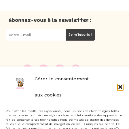
Abonnez-vous à la newsletter :
Je m'inscris !
Gérer le consentement
FAQ
aux cookies
Formulaire de contact
Pour offrir les meilleures expériences, nous utilisons des technologies telles
Livraisons et retours
que les cookies pour stocker et/ou accéder aux informations des appareils. Le
fait de consentir à ces technologies nous permettra de traiter des données
Mon compte
telles que le comportement de navigation ou les ID uniques sur ce site. Le
fait de ne pas consentir ou de retirer son consentement peut avoir un effet