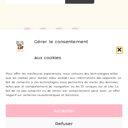
Gérer le consentement
FAQ
aux cookies
Formulaire de contact
Pour offrir les meilleures expériences, nous utilisons des technologies telles
Livraisons et retours
que les cookies pour stocker et/ou accéder aux informations des appareils. Le
fait de consentir à ces technologies nous permettra de traiter des données
Mon compte
telles que le comportement de navigation ou les ID uniques sur ce site. Le
fait de ne pas consentir ou de retirer son consentement peut avoir un effet
négatif sur certaines caractéristiques et fonctions.
Carte cadeau
Accepter
Politique de confidentialité
Refuser
Mentions légales - CGV