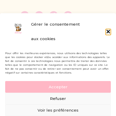
Gérer le consentement
FAQ
aux cookies
Formulaire de contact
Pour offrir les meilleures expériences, nous utilisons des technologies telles
Livraisons et retours
que les cookies pour stocker et/ou accéder aux informations des appareils. Le
fait de consentir à ces technologies nous permettra de traiter des données
Mon compte
telles que le comportement de navigation ou les ID uniques sur ce site. Le
fait de ne pas consentir ou de retirer son consentement peut avoir un effet
négatif sur certaines caractéristiques et fonctions.
Carte cadeau
Accepter
Politique de confidentialité
Refuser
Mentions légales - CGV
Voir les préférences