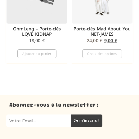
OhmLeng – Porte-clés
Porte-clés Mad About You
LQVE KIDNAP
NET-JAMES
18,00
€
24,00
€
9,00
€
Ajouter au panier
Choix des options
Abonnez-vous à la newsletter :
Je m'inscris !