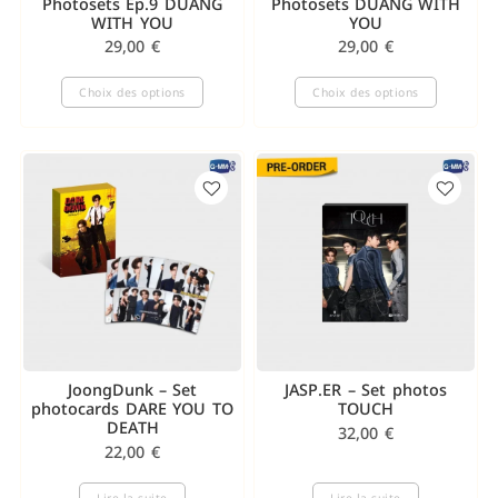
Photosets Ep.9 DUANG
Photosets DUANG WITH
WITH YOU
YOU
29,00
€
29,00
€
Choix des options
Choix des options
JoongDunk – Set
JASP.ER – Set photos
photocards DARE YOU TO
TOUCH
DEATH
32,00
€
22,00
€
Lire la suite
Lire la suite