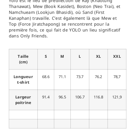
Yolo est le lieu de prédilection de Ray (Khaotung
Thanawat), Mew (Book Kasidet), Boston (Neo Trai), et
Namchueam (Lookjun Bhasidi), où Sand (First
Kanaphan) travaille. C’est également là que Mew et
Top (Force Jiratchapong) se rencontrent pour la
première fois, ce qui fait de YOLO un lieu significatif
dans Only Friends.
Taille
S
M
L
XL
XXL
(cm)
Longueur
68.6
71.1
73.7
76.2
78,7
t-shirt
Largeur
91.4
96.5
106.7
116.8
121,9
poitrine