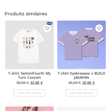
Produits similaires
T-shirt GeminiFourth My
T-shirt Eyebraaaaa x BUILD
Turn Concert
JAKAPAN
38,00
€
32,00
€
45,00
€
25,00
€
Choix des options
Choix des options