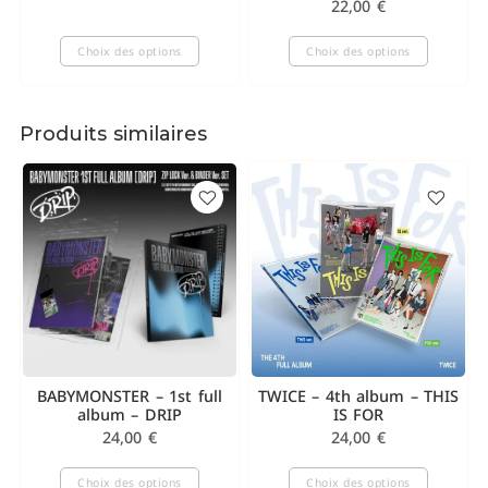
22,00
€
Choix des options
Choix des options
Produits similaires
BABYMONSTER – 1st full
TWICE – 4th album – THIS
album – DRIP
IS FOR
24,00
€
24,00
€
Choix des options
Choix des options