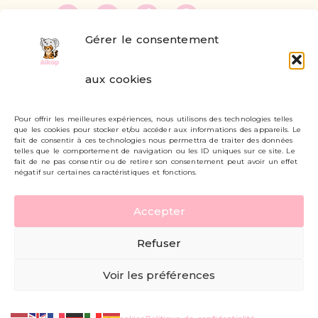
Gérer le consentement
FAQ
aux cookies
Formulaire de contact
Pour offrir les meilleures expériences, nous utilisons des technologies telles
Livraisons et retours
que les cookies pour stocker et/ou accéder aux informations des appareils. Le
fait de consentir à ces technologies nous permettra de traiter des données
Mon compte
telles que le comportement de navigation ou les ID uniques sur ce site. Le
fait de ne pas consentir ou de retirer son consentement peut avoir un effet
négatif sur certaines caractéristiques et fonctions.
Carte cadeau
Accepter
Politique de confidentialité
Refuser
Mentions légales - CGV
Voir les préférences
© AIKOP 2026, tous droits réservés.