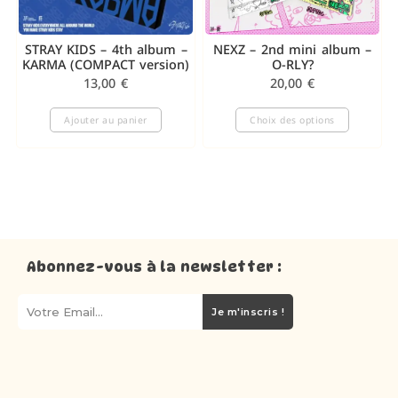
STRAY KIDS – 4th album –
NEXZ – 2nd mini album –
KARMA (COMPACT version)
O-RLY?
13,00
€
20,00
€
Ajouter au panier
Choix des options
Abonnez-vous à la newsletter :
Je m'inscris !