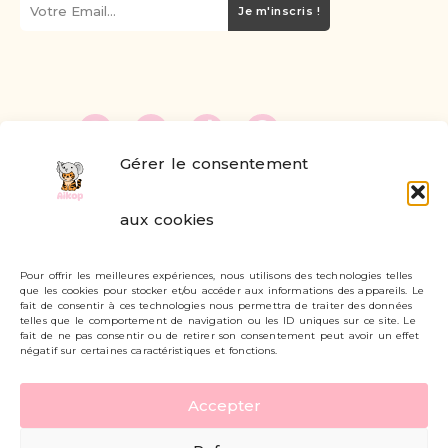
Je m'inscris !
Gérer le consentement
FAQ
aux cookies
Formulaire de contact
Pour offrir les meilleures expériences, nous utilisons des technologies telles
Livraisons et retours
que les cookies pour stocker et/ou accéder aux informations des appareils. Le
fait de consentir à ces technologies nous permettra de traiter des données
Mon compte
telles que le comportement de navigation ou les ID uniques sur ce site. Le
fait de ne pas consentir ou de retirer son consentement peut avoir un effet
négatif sur certaines caractéristiques et fonctions.
Carte cadeau
Accepter
Politique de confidentialité