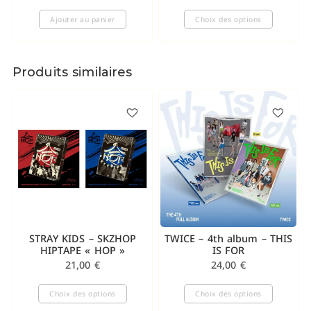
Ajouter au panier
Choix des options
Produits similaires
STRAY KIDS – SKZHOP
TWICE – 4th album – THIS
HIPTAPE « HOP »
IS FOR
21,00
€
24,00
€
Choix des options
Choix des options