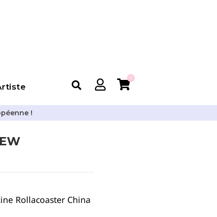
0
rtiste
opéenne !
DEW
ne Rollacoaster China