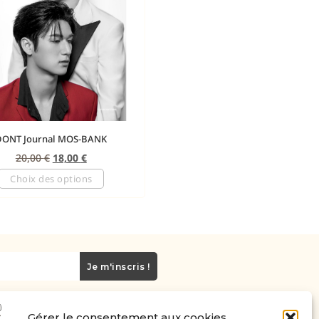
DONT Journal MOS-BANK
20,00
€
18,00
€
Choix des options
Je m'inscris !
Gérer le consentement aux cookies