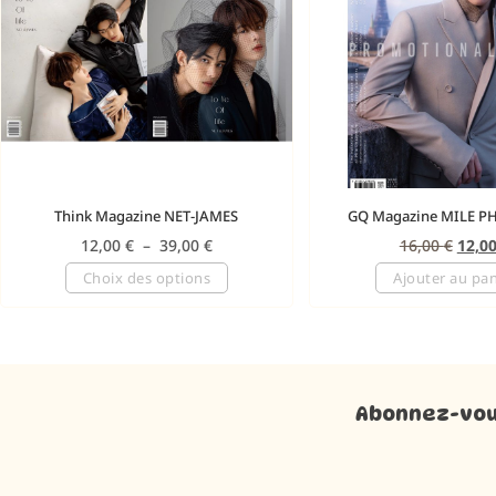
Think Magazine NET-JAMES
GQ Magazine MILE 
12,00
€
–
39,00
€
16,00
€
12,0
Choix des options
Ajouter au pan
Abonnez-vous