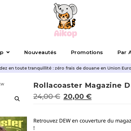
p
Nouveautés
Promotions
Par A
z en toute tranquillité : zéro frais de douane en Union Eur
Rollacoaster Magazine 
DEW
24,00
€
20,00
€
Retrouvez DEW en couverture du magazi
!