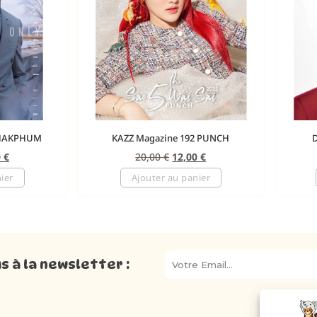
PHAKPHUM
KAZZ Magazine 192 PUNCH
0
€
20,00
€
12,00
€
ier
Ajouter au panier
 à la newsletter :