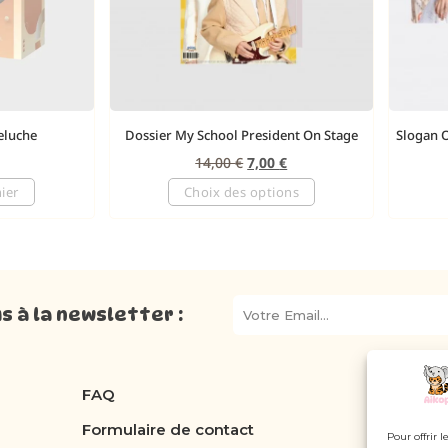
eluche
Dossier My School President On Stage
Slogan 
14,00
€
7,00
€
ier
Choix des options
 à la newsletter :
FAQ
Formulaire de contact
Pour offrir 