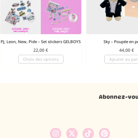
PJ, Leon, New, Pide – Set stickers GELBOYS
Sky – Poupée en p
22,00
€
44,00
€
Choix des options
Ajouter au pan
Abonnez-vous