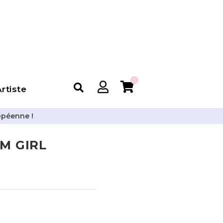
0
rtiste
opéenne !
IM GIRL