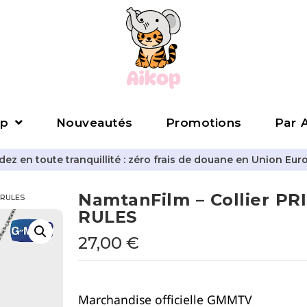
p
Nouveautés
Promotions
Par A
z en toute tranquillité : zéro frais de douane en Union Eur
NamtanFilm – Collier PR
L RULES
RULES
27,00
€
Marchandise officielle GMMTV