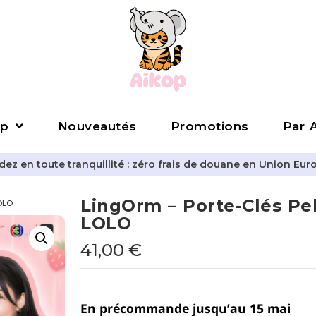
p
Nouveautés
Promotions
Par A
z en toute tranquillité : zéro frais de douane en Union Eur
LingOrm – Porte-Clés Pe
LOLO
LOLO
41,00
€
En précommande jusqu’au 15 mai