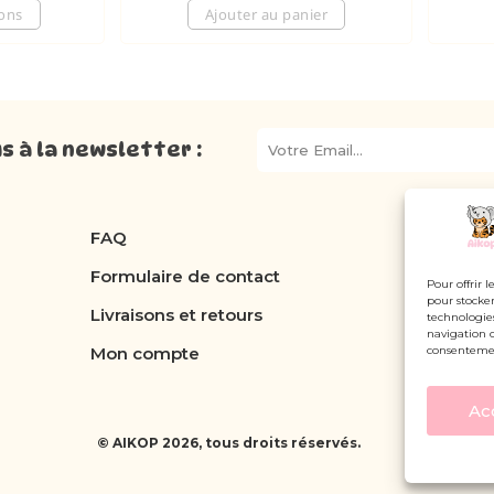
ions
Ajouter au panier
 à la newsletter :
FAQ
Formulaire de contact
Pour offrir 
pour stocker
Livraisons et retours
technologie
navigation o
consentement
Mon compte
Ac
© AIKOP 2026, tous droits réservés.