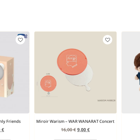
nly Friends
Miroir Warism – WAR WANARAT Concert
0
€
16,00
€
9,00
€