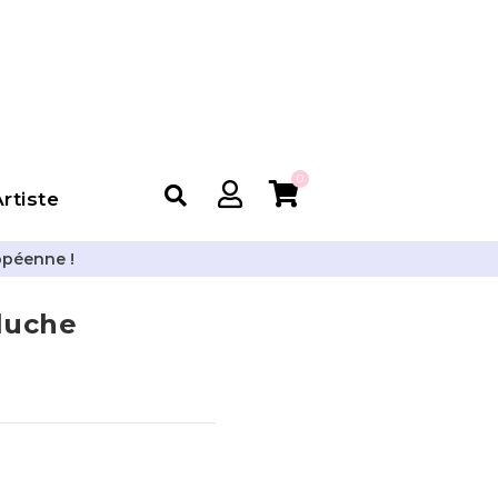
0
rtiste
opéenne !
luche