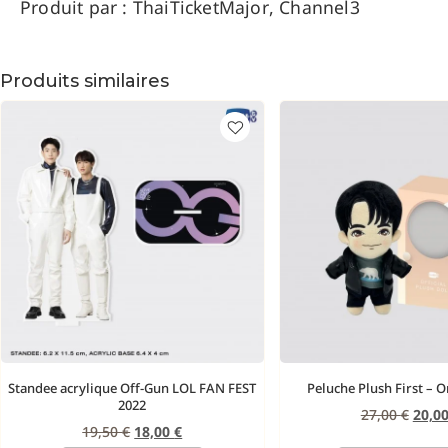
Produit par : ThaiTicketMajor, Channel3
Produits similaires
Standee acrylique Off-Gun LOL FAN FEST
Peluche Plush First – O
2022
27,00
€
20,0
19,50
€
18,00
€