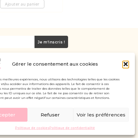
Ajouter au panier
Je m'inscris !
Gérer le consentement aux cookies
Carte cadeau
Politique de confidentialité
les meilleures expériences, nous utilisons des technologies telles que les cookies
 et/ou accéder aux informations des appareils. Le fait de consentir à ces
Mentions légales - CGV
s nous permettra de traiter des données telles que le comportement de
u les ID uniques sur ce site. Le fait de ne pas consentir ou de retirer son
 peut avoir un effet négatif sur certaines caractéristiques et fonctions.
cepter
Refuser
Voir les préférences
Politique de cookies
Politique de confidentialité