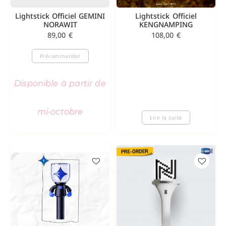
Lightstick Officiel GEMINI
Lightstick Officiel
NORAWIT
KENGNAMPING
89,00
€
108,00
€
Précommander
Disponible à partir de
mi-octobre
Lire la suite