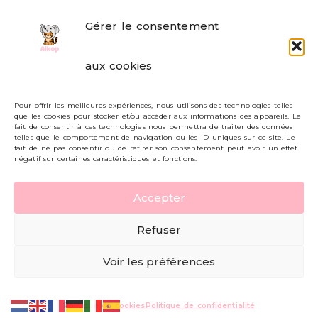
Gérer le consentement
FAQ
aux cookies
Formulaire de contact
Pour offrir les meilleures expériences, nous utilisons des technologies telles
Livraisons et retours
que les cookies pour stocker et/ou accéder aux informations des appareils. Le
fait de consentir à ces technologies nous permettra de traiter des données
Mon compte
telles que le comportement de navigation ou les ID uniques sur ce site. Le
fait de ne pas consentir ou de retirer son consentement peut avoir un effet
négatif sur certaines caractéristiques et fonctions.
Carte cadeau
Accepter
Politique de confidentialité
Refuser
Mentions légales - CGV
Voir les préférences
© AIKOP 2026, tous droits réservés.
Politique de cookies
Politique de confidentialité