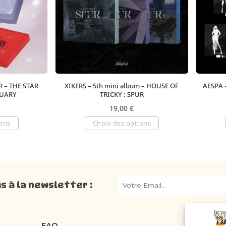
 – THE STAR
XIKERS – 5th mini album – HOUSE OF
AESPA 
TUARY
TRICKY : SPUR
19,00
€
ions
Choix des options
 à la newsletter :
FAQ