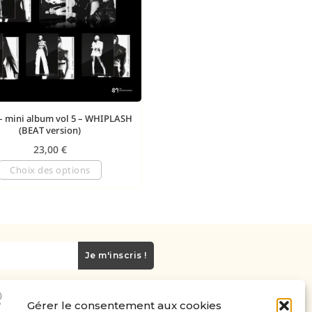
– mini album vol 5 – WHIPLASH
(BEAT version)
23,00
€
Choix des options
Je m'inscris !
Gérer le consentement aux cookies
Carte cadeau