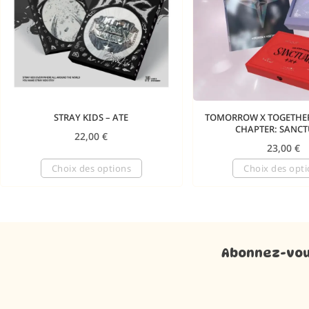
STRAY KIDS – ATE
TOMORROW X TOGETHER
CHAPTER: SANC
22,00
€
23,00
€
Choix des options
Choix des opt
Abonnez-vous