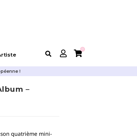
0
rtiste
opéenne !
Album –
 son quatrième mini-