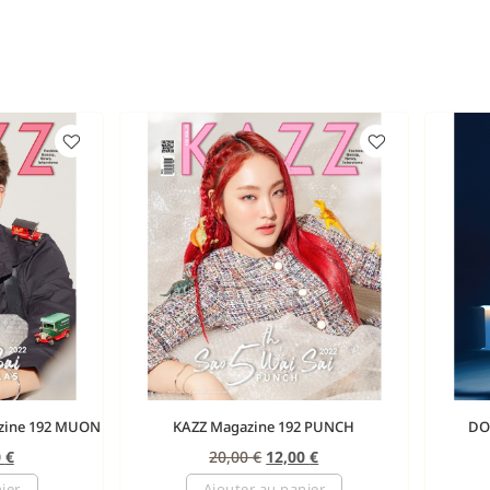
zine 192 MUON
KAZZ Magazine 192 PUNCH
DO
0
€
20,00
€
12,00
€
ier
Ajouter au panier