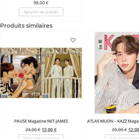
98,00
€
Ajouter au panier
Produits similaires
PAUSE Magazine NET-JAMES
ATLAS MUON – KAZZ Maga
24,00
€
12,00
€
20,00
€
12,0
Choix des options
Ajouter au pan