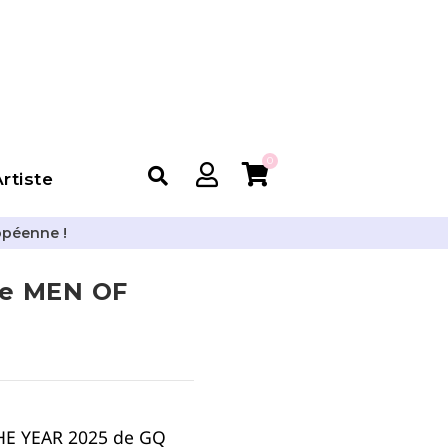
0
rtiste
opéenne !
ne MEN OF
HE YEAR 2025 de GQ