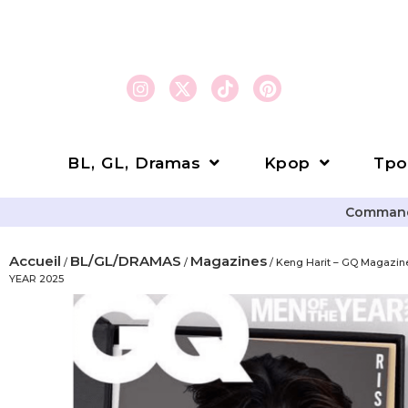
BL, GL, Dramas
Kpop
Tpo
Commande
Accueil
BL/GL/DRAMAS
Magazines
/
/
/ Keng Harit – GQ Magazi
YEAR 2025