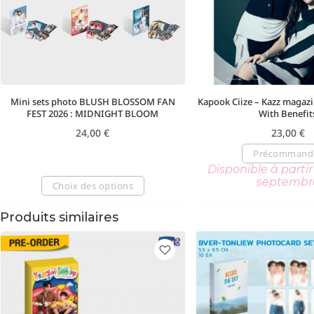
Mini sets photo BLUSH BLOSSOM FAN
Kapook Ciize – Kazz magaz
FEST 2026 : MIDNIGHT BLOOM
With Benefit
24,00
€
23,00
€
Précommand
Disponible à parti
septembr
Choix des options
Produits similaires