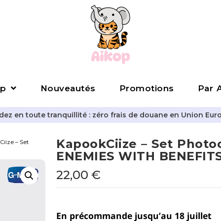
p
Nouveautés
Promotions
Par A
z en toute tranquillité : zéro frais de douane en Union Eur
KapookCiize – Set Photo
iize – Set
ENEMIES WITH BENEFITS
22,00
€
En précommande jusqu’au 18 juillet