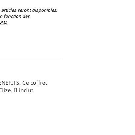
rticles seront disponibles.
en fonction des
 FAQ
BENEFITS.
Ce coffret
ze. Il inclut