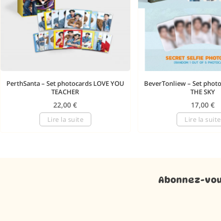
PerthSanta – Set photocards LOVE YOU
BeverTonliew – Set phot
TEACHER
THE SKY
22,00
€
17,00
€
Lire la suite
Lire la suite
Abonnez-vous