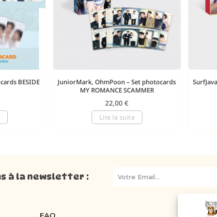
ocards BESIDE
JuniorMark, OhmPoon – Set photocards
SurfJav
MY ROMANCE SCAMMER
22,00
€
Lire la suite
 à la newsletter :
FAQ