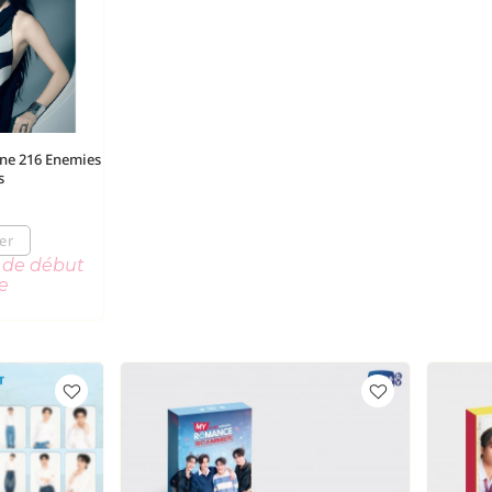
ine 216 Enemies
s
er
r de début
e