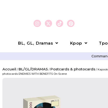
BL, GL, Dramas
Kpop
Tpo
Commande
Accueil
BL/GL/DRAMAS
Postcards & photocards
/
/
/ KapookC
photocards ENEMIES WITH BENEFITS On-Scene