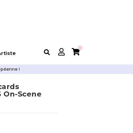
0
rtiste
opéenne !
cards
 On-Scene