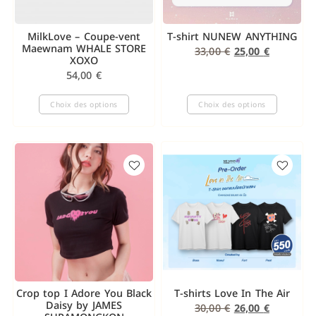
MilkLove – Coupe-vent
T-shirt NUNEW ANYTHING
Maewnam WHALE STORE
33,00
€
25,00
€
XOXO
54,00
€
Choix des options
Choix des options
Crop top I Adore You Black
T-shirts Love In The Air
Daisy by JAMES
30,00
€
26,00
€