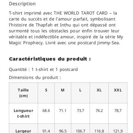
Description
T-shirt imprimé avec THE WORLD TAROT CARD – la
carte du succès et de l’amour parfait, symbolisant
l’histoire de Thapfah et Inthu qui ont dépassé ont
surmonté tous les obstacles pour enfin trouver leur
véritable et indéfectible amour, inspiré de la série My
Magic Prophecy. Livré avec une postcard Jimmy-Sea.
Caractéristiques du produit :
Quantité : 1 t-shirt et 1 postcard
Dimensions du produit :
Taille
S
M
L
XL
XXL
(cm)
Longueur
68.6
71.1
73.7
76.2
78,7
t-shirt
Largeur
91.4
96.5
106.7
116.8
121,9