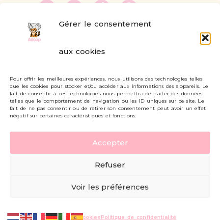
Gérer le consentement
FAQ
aux cookies
Formulaire de contact
Pour offrir les meilleures expériences, nous utilisons des technologies telles
Livraisons et retours
que les cookies pour stocker et/ou accéder aux informations des appareils. Le
fait de consentir à ces technologies nous permettra de traiter des données
Mon compte
telles que le comportement de navigation ou les ID uniques sur ce site. Le
fait de ne pas consentir ou de retirer son consentement peut avoir un effet
négatif sur certaines caractéristiques et fonctions.
Carte cadeau
Accepter
Politique de confidentialité
Refuser
Mentions légales - CGV
Voir les préférences
© AIKOP 2026, tous droits réservés.
Politique de cookies
Politique de confidentialité