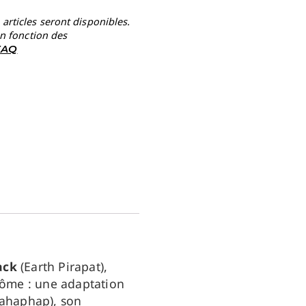
rticles seront disponibles.
en fonction des
 FAQ
ack
(Earth Pirapat),
lôme : une adaptation
ahaphap), son