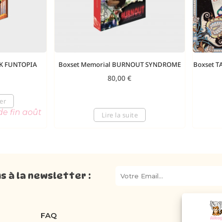
OK FUNTOPIA
Boxset Memorial BURNOUT SYNDROME
Boxset T
80,00
€
er
de fin août
Lire la suite
 à la newsletter :
FAQ