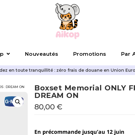
p
Nouveautés
Promotions
Par A
z en toute tranquillité : zéro frais de douane en Union Eur
Boxset Memorial ONLY F
DS : DREAM ON
DREAM ON
80,00
€
En précommande jusqu’au 12 juin