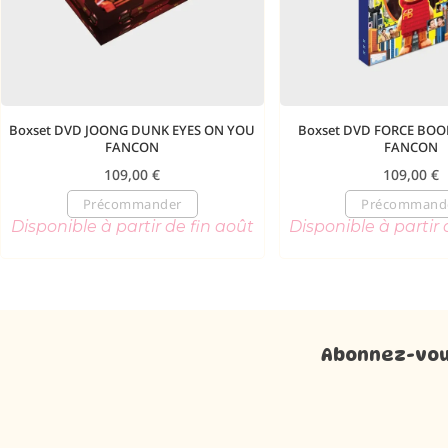
Boxset DVD JOONG DUNK EYES ON YOU
Boxset DVD FORCE BO
FANCON
FANCON
109,00
€
109,00
€
Précommander
Précommand
Disponible à partir de fin août
Disponible à partir 
Abonnez-vous