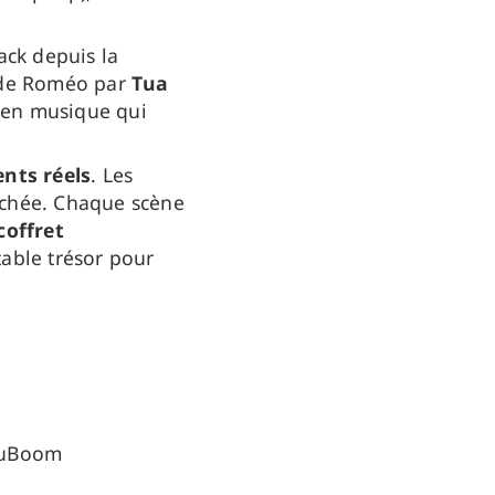
ck depuis la
e de Roméo par
Tua
 en musique qui
nts réels
. Les
cachée. Chaque scène
coffret
able trésor pour
AouBoom