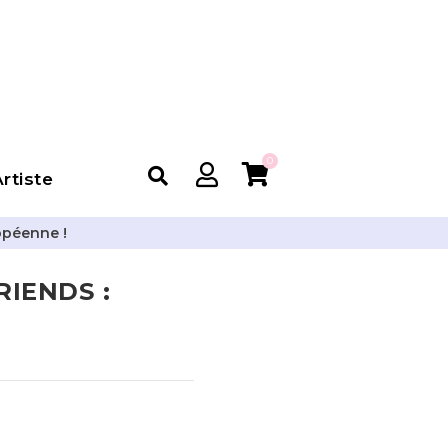
0
rtiste
opéenne !
RIENDS :