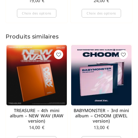
19,00
€
24,00
€
Choix des options
Choix des options
Produits similaires
TREASURE – 4th mini
BABYMONSTER – 3rd mini
album – NEW WAV (RAW
album – CHOOM (JEWEL
version)
version)
14,00
€
13,00
€