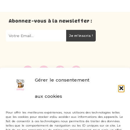
Abonnez-vous à la newsletter :
Je m'inscris !
Gérer le consentement
FAQ
aux cookies
Formulaire de contact
Pour offrir les meilleures expériences, nous utilisons des technologies telles
Livraisons et retours
que les cookies pour stocker et/ou accéder aux informations des appareils. Le
fait de consentir à ces technologies nous permettra de traiter des données
Mon compte
telles que le comportement de navigation ou les ID uniques sur ce site. Le
fait de ne pas consentir ou de retirer son consentement peut avoir un effet